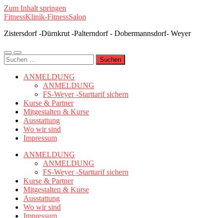
Zum Inhalt springen
FitnessKlinik-FitnessSalon
Zistersdorf -Dürnkrut -Palterndorf - Dobermannsdorf- Weyer
Mobile-
Suchfeld
Suchen
Menü
ein-/ausblenden
nach:
ein-/ausblenden
ANMELDUNG
ANMELDUNG
FS-Weyer -Starttarif sichern
Kurse & Partner
Mitgestalten & Kurse
Ausstattung
Wo wir sind
Impressum
ANMELDUNG
ANMELDUNG
FS-Weyer -Starttarif sichern
Kurse & Partner
Mitgestalten & Kurse
Ausstattung
Wo wir sind
Impressum