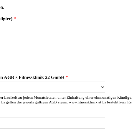
en.
tigter)
*
igen AGB´s Fitnessklinik 22 GmbH
*
d der Laufzeit zu jedem Monatsletzten unter Einhaltung einer einmonatigen Kündi
Es gelten die jeweils gültigen AGB´s gem. www.fitnessklinik.at Es besteht kein R