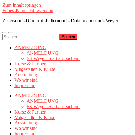
Zum Inhalt springen
FitnessKlinik-FitnessSalon
Zistersdorf -Dürnkrut -Palterndorf - Dobermannsdorf- Weyer
Mobile-
Suchfeld
Suchen
Menü
ein-/ausblenden
nach:
ein-/ausblenden
ANMELDUNG
ANMELDUNG
FS-Weyer -Starttarif sichern
Kurse & Partner
Mitgestalten & Kurse
Ausstattung
Wo wir sind
Impressum
ANMELDUNG
ANMELDUNG
FS-Weyer -Starttarif sichern
Kurse & Partner
Mitgestalten & Kurse
Ausstattung
Wo wir sind
Impressum