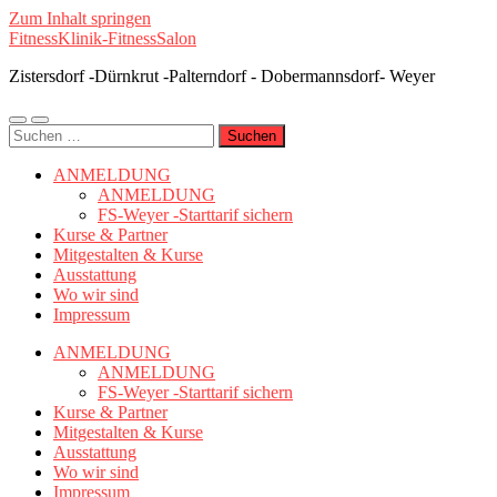
Zum Inhalt springen
FitnessKlinik-FitnessSalon
Zistersdorf -Dürnkrut -Palterndorf - Dobermannsdorf- Weyer
Mobile-
Suchfeld
Suchen
Menü
ein-/ausblenden
nach:
ein-/ausblenden
ANMELDUNG
ANMELDUNG
FS-Weyer -Starttarif sichern
Kurse & Partner
Mitgestalten & Kurse
Ausstattung
Wo wir sind
Impressum
ANMELDUNG
ANMELDUNG
FS-Weyer -Starttarif sichern
Kurse & Partner
Mitgestalten & Kurse
Ausstattung
Wo wir sind
Impressum