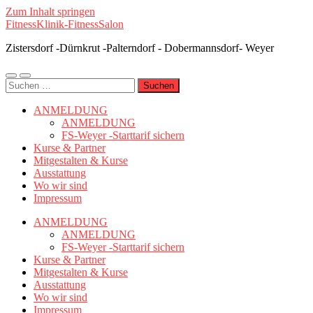
Zum Inhalt springen
FitnessKlinik-FitnessSalon
Zistersdorf -Dürnkrut -Palterndorf - Dobermannsdorf- Weyer
Mobile-
Suchfeld
Suchen
Menü
ein-/ausblenden
nach:
ein-/ausblenden
ANMELDUNG
ANMELDUNG
FS-Weyer -Starttarif sichern
Kurse & Partner
Mitgestalten & Kurse
Ausstattung
Wo wir sind
Impressum
ANMELDUNG
ANMELDUNG
FS-Weyer -Starttarif sichern
Kurse & Partner
Mitgestalten & Kurse
Ausstattung
Wo wir sind
Impressum